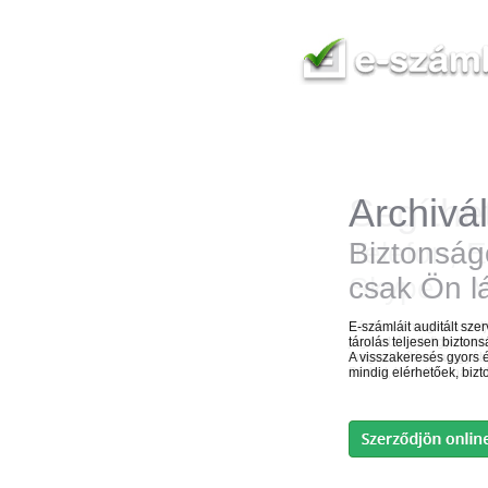
Archivál
Segíthe
Biztonság
Telefon, E
csak Ön lá
Skype... 
E-számláit auditált sz
Kérdéseit megválaszolj
tárolás teljesen bizton
jogszabályok figyelembe
A visszakeresés gyors 
megvalósítására egyéb 
mindig elérhetőek, bizt
Bárhol, bármikor, bárm