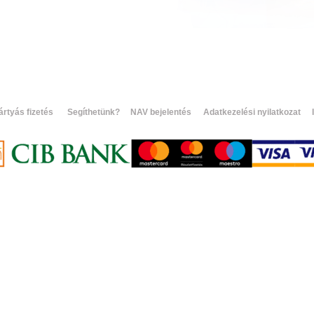
ártyás fizetés
Segíthetünk?
NAV bejelentés
Adatkezelési nyilatkozat