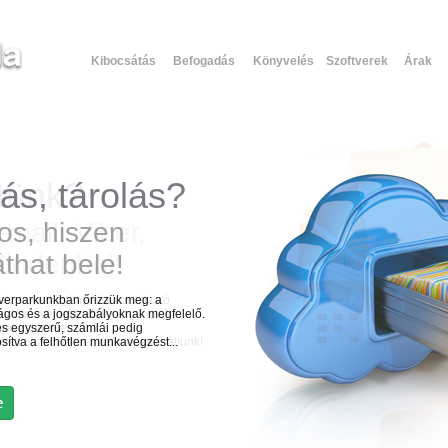
Kibocsátás
Befogadás
Könyvelés
Szoftverek
Árak
ás, tárolás?
tünk?
os, hiszen
-mail, Viber,
that bele!
Mindenhol!
erverparkunkban őrizzük meg: a
uk, egyedi igényeit a vonatkozó
ságos és a jogszabályoknak megfelelő.
vételével teljesítjük, vagy azok
és egyszerű, számlái pedig
javaslatot teszünk.
osítva a felhőtlen munkavégzést...
ilyen eszközön rendelkezésére állunk!